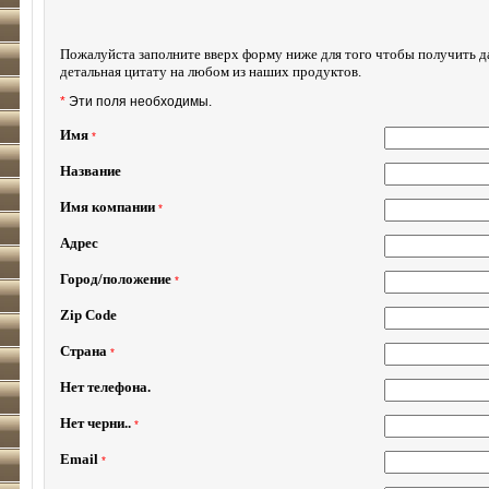
Пожалуйста заполните вверх форму ниже для того чтобы получить 
детальная цитату на любом из наших продуктов.
*
Эти поля необходимы.
Имя
*
Название
Имя компании
*
Адрес
Город/положение
*
Zip Code
Страна
*
Нет телефона.
Нет черни..
*
Email
*