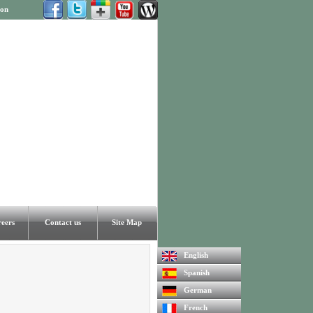
 on
eers
Contact us
Site Map
English
Spanish
German
French