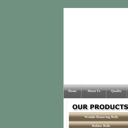
Home
About Us
Quality
Wrinkle Removing Rolls
Rubber Rolls