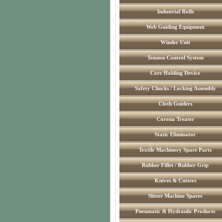
Industrial Rolls
Web Guiding Equipment
Winder Unit
Tension Control System
Core Holding Device
Safety Chucks / Locking Assembly
Cloth Guiders
Corona Treater
Static Eliminator
Textile Machinery Spare Parts
Rubber Fillet / Rubber Grip
Knives & Cutters
Slitter Machine Spares
Pneumatic & Hydraulic Products