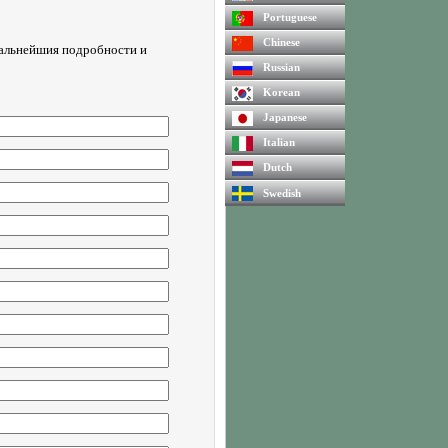
Portuguese
Chinese
дальнейшия подробности и
Russian
Korean
Japanese
Italian
Dutch
Swedish