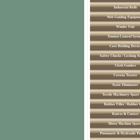
Industrial Rolls
Web Guiding Equipm
Winder Unit
Tension Control Syst
Core Holding Devic
Safety Chucks / Locking A
Cloth Guiders
Corona Treater
Static Eliminator
Textile Machinery Spare
Rubber Fillet / Rubber 
Knives & Cutters
Slitter Machine Spar
Pneumatic & Hydraulic P