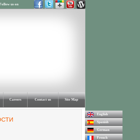
Follow us on
Careers
Contact us
Site Map
English
ОСТИ
Spanish
German
French