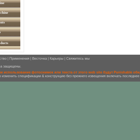
ine
chine
nts
s
oducts
ство
|
Применения
|
Весточка
|
Карьеры
|
Свяжитесь мы
ва защищены.
 использование фотоснимок или текста от этого web site будут Punishable оби
изменить спецификации & конструкцию без прежнего извещения включать последнее