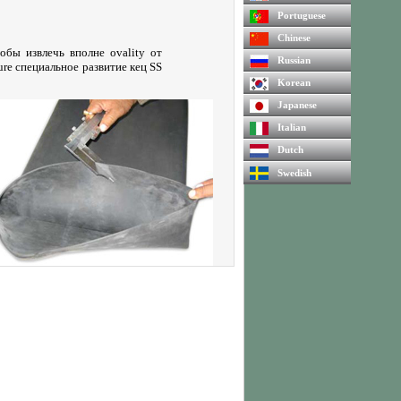
Portuguese
Chinese
обы извлечь вполне ovality от
Russian
ture специальное развитие кец SS
Korean
Japanese
Italian
Dutch
Swedish