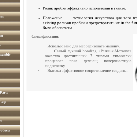
Ролик пробки эффективно использован в тканье.
ent
Положение - - - технология искусствоа для того чт
existing роликов пробки и предотвратить их in the fu
была обеспечена.
em
Спецификация:
e
·
Использовано для мерсеризовать машину.
·
Самый лучший bonding «Резин-к-Металла»
ssembly
качества достиганный 7 типами химически
процессов пока делающ поверхностную
подготовку.
·
Высоки эффективное сопротивление ссадины.
 Parts
Grip
es
roducts