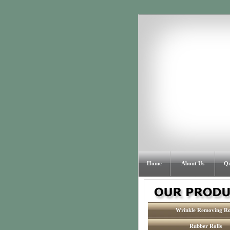
Home
About Us
Qu
Wrinkle Removing Ro
Rubber Rolls