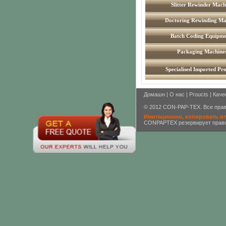
Slitter Rewinder Mach
Doctoring Rewinding Ma
Batch Coding Equipme
Packaging Machine
Specialised Imported Pr
Домашн
|
О нас
|
Proucts
|
Каче
© 2012 CON-PAP-TEX. Все пра
Имитационно, копировать или
CONPAPTEX резервирует право 